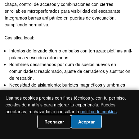
chapa, control de accesos y combinaciones con cierres
enrollables microperforados para visibilidad del escaparate.
Integramos barras antipánico en puertas de evacuación,
cumpliendo normativa.
Casística local:
Intentos de forzado diurno en bajos con terrazas: pletinas anti-
palanca y escudos reforzados.
Bombines desalineados por obra de suelos nuevos en
comunidades: reaplomado, ajuste de cerraderos y sustitución
de resbalón.
Necesidad de aislamiento: burletes magnéticos y umbrales
automáticos.
Usamos cookies propias con fines técnicos y, con tu permiso,
cookies de análisis para mejorar tu experiencia. Puedes
Entrega con control de copias, tarjeta de propiedad y hoja de
aceptarlas, rechazarlas o consultar la
política de cookies
.
mantenimiento. Coordinamos con administradores para
consensuar acabados y horarios de instalación sin molestar a
📲 Llámanos 919931095
Rechazar
Aceptar
vecinos.
Puertas de garaje (correderas, basculantes,