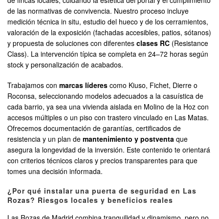
de fincas locales, cuidando la estética del portal y el cumplimiento
de las normativas de convivencia. Nuestro proceso incluye
medición técnica in situ, estudio del hueco y de los cerramientos,
valoración de la exposición (fachadas accesibles, patios, sótanos)
y propuesta de soluciones con diferentes
clases RC
(Resistance
Class). La intervención típica se completa en 24–72 horas según
stock y personalización de acabados.
Trabajamos con
marcas líderes
como Kiuso, Fichet, Dierre o
Roconsa, seleccionando modelos adecuados a la casuística de
cada barrio, ya sea una vivienda aislada en Molino de la Hoz con
accesos múltiples o un piso con trastero vinculado en Las Matas.
Ofrecemos documentación de garantías, certificados de
resistencia y un plan de
mantenimiento y postventa
que
asegura la longevidad de la inversión. Este contenido te orientará
con criterios técnicos claros y precios transparentes para que
tomes una decisión informada.
¿Por qué instalar una puerta de seguridad en Las
Rozas? Riesgos locales y beneficios reales
Las Rozas de Madrid combina tranquilidad y dinamismo, pero no