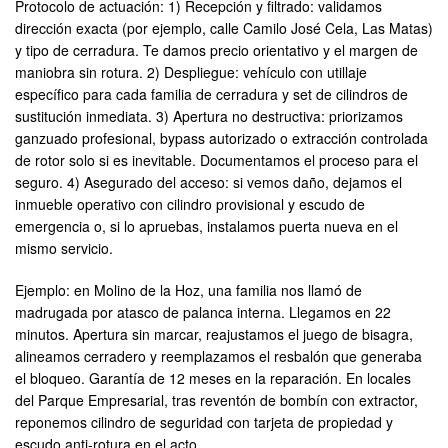
Protocolo de actuación: 1) Recepción y filtrado: validamos
dirección exacta (por ejemplo, calle Camilo José Cela, Las Matas)
y tipo de cerradura. Te damos precio orientativo y el margen de
maniobra sin rotura. 2) Despliegue: vehículo con utillaje
específico para cada familia de cerradura y set de cilindros de
sustitución inmediata. 3) Apertura no destructiva: priorizamos
ganzuado profesional, bypass autorizado o extracción controlada
de rotor solo si es inevitable. Documentamos el proceso para el
seguro. 4) Asegurado del acceso: si vemos daño, dejamos el
inmueble operativo con cilindro provisional y escudo de
emergencia o, si lo apruebas, instalamos puerta nueva en el
mismo servicio.
Ejemplo: en Molino de la Hoz, una familia nos llamó de
madrugada por atasco de palanca interna. Llegamos en 22
minutos. Apertura sin marcar, reajustamos el juego de bisagra,
alineamos cerradero y reemplazamos el resbalón que generaba
el bloqueo. Garantía de 12 meses en la reparación. En locales
del Parque Empresarial, tras reventón de bombín con extractor,
reponemos cilindro de seguridad con tarjeta de propiedad y
escudo anti-rotura en el acto.