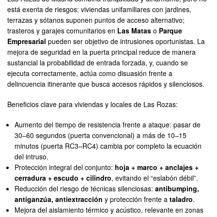
está exenta de riesgos: viviendas unifamiliares con jardines,
terrazas y sótanos suponen puntos de acceso alternativo;
trasteros y garajes comunitarios en
Las Matas
o
Parque
Empresarial
pueden ser objetivo de intrusiones oportunistas. La
mejora de seguridad en la puerta principal reduce de manera
sustancial la probabilidad de entrada forzada, y, cuando se
ejecuta correctamente, actúa como disuasión frente a
delincuencia itinerante que busca accesos rápidos y silenciosos.
Beneficios clave para viviendas y locales de Las Rozas:
Aumento del tiempo de resistencia frente a ataque: pasar de
30–60 segundos (puerta convencional) a más de 10–15
minutos (puerta RC3–RC4) cambia por completo la ecuación
del intruso.
Protección integral del conjunto:
hoja + marco + anclajes +
cerradura + escudo + cilindro
, evitando el “eslabón débil”.
Reducción del riesgo de técnicas silenciosas:
antibumping,
antiganzúa, antiextracción
y protección frente a
taladro
.
Mejora del aislamiento térmico y acústico, relevante en zonas