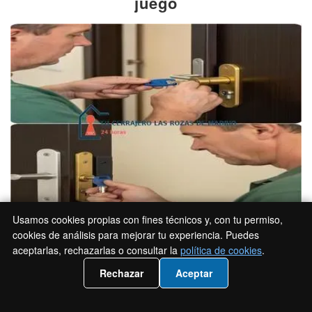
juego
Usamos cookies propias con fines técnicos y, con tu permiso,
cookies de análisis para mejorar tu experiencia. Puedes
cerrajeros disponibles 24h rozas
aceptarlas, rechazarlas o consultar la
política de cookies
.
📲 Llámanos 919931095
Rechazar
Aceptar
El
igualamiento
permite que varias cerraduras se abran con la
misma llave. El
amaestramiento
crea jerarquías: una llave
maestra abre todo, y las subllaves solo lo que les corresponde.