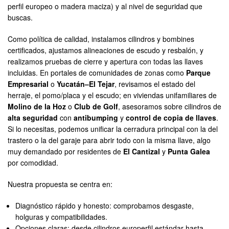
perfil europeo o madera maciza) y al nivel de seguridad que
buscas.
Como política de calidad, instalamos cilindros y bombines
certificados, ajustamos alineaciones de escudo y resbalón, y
realizamos pruebas de cierre y apertura con todas las llaves
incluidas. En portales de comunidades de zonas como
Parque
Empresarial
o
Yucatán–El Tejar
, revisamos el estado del
herraje, el pomo/placa y el escudo; en viviendas unifamiliares de
Molino de la Hoz
o
Club de Golf
, asesoramos sobre cilindros de
alta seguridad
con
antibumping
y
control de copia de llaves
.
Si lo necesitas, podemos unificar la cerradura principal con la del
trastero o la del garaje para abrir todo con la misma llave, algo
muy demandado por residentes de
El Cantizal
y
Punta Galea
por comodidad.
Nuestra propuesta se centra en:
Diagnóstico rápido y honesto: comprobamos desgaste,
holguras y compatibilidades.
Opciones claras: desde cilindros europerfil estándar hasta