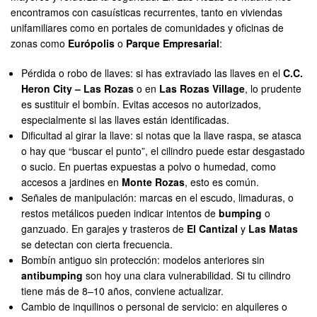
encontramos con casuísticas recurrentes, tanto en viviendas
unifamiliares como en portales de comunidades y oficinas de
zonas como
Európolis
o
Parque Empresarial
:
Pérdida o robo de llaves: si has extraviado las llaves en el
C.C.
Heron City – Las Rozas
o en
Las Rozas Village
, lo prudente
es sustituir el bombín. Evitas accesos no autorizados,
especialmente si las llaves están identificadas.
Dificultad al girar la llave: si notas que la llave raspa, se atasca
o hay que “buscar el punto”, el cilindro puede estar desgastado
o sucio. En puertas expuestas a polvo o humedad, como
accesos a jardines en
Monte Rozas
, esto es común.
Señales de manipulación: marcas en el escudo, limaduras, o
restos metálicos pueden indicar intentos de
bumping
o
ganzuado. En garajes y trasteros de
El Cantizal
y
Las Matas
se detectan con cierta frecuencia.
Bombín antiguo sin protección: modelos anteriores sin
antibumping
son hoy una clara vulnerabilidad. Si tu cilindro
tiene más de 8–10 años, conviene actualizar.
Cambio de inquilinos o personal de servicio: en alquileres o