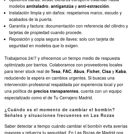
modelos
antitaladro
,
antiganzúa
y
anti-extracción
.
Instalación limpia y sin daños: respetamos marco, escudo y
acabados de la puerta.
Garantía y factura: documentación con referencia del cilindro y
tarjetas de propiedad cuando procede.
Reposición y copia segura de llaves: solo con tarjeta de
seguridad en modelos que lo exigen.
Trabajamos 24/7 y ofrecemos un tiempo medio de respuesta
optimizado por barrios. Colaboramos con proveedores locales
para tener stock real de
Tesa
,
FAC
,
Abus
,
Fichet
,
Cisa
y
Kaba
,
reduciendo la espera en cambios urgentes. Si buscas una
intervención profesional respaldada por experiencia local y por
una política de
precios transparentes
, cuenta con un equipo
especializado como el de Tu Cerrajero Madrid.
¿Cuándo es el momento de cambiar el bombín?
Señales y situaciones frecuentes en Las Rozas
Saber detectar a tiempo cuándo cambiar el bombín evita averías
mayores y refuerza tu seguridad. En Las Rozas de Madrid nos