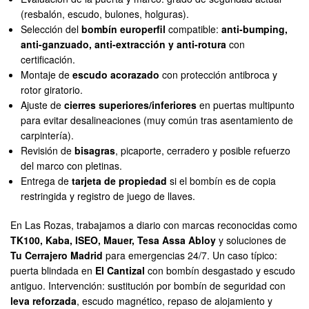
(resbalón, escudo, bulones, holguras).
Selección del
bombín europerfil
compatible:
anti-bumping,
anti-ganzuado, anti-extracción y anti-rotura
con
certificación.
Montaje de
escudo acorazado
con protección antibroca y
rotor giratorio.
Ajuste de
cierres superiores/inferiores
en puertas multipunto
para evitar desalineaciones (muy común tras asentamiento de
carpintería).
Revisión de
bisagras
, picaporte, cerradero y posible refuerzo
del marco con pletinas.
Entrega de
tarjeta de propiedad
si el bombín es de copia
restringida y registro de juego de llaves.
En Las Rozas, trabajamos a diario con marcas reconocidas como
TK100, Kaba, ISEO, Mauer, Tesa Assa Abloy
y soluciones de
Tu Cerrajero Madrid
para emergencias 24/7. Un caso típico:
puerta blindada en
El Cantizal
con bombín desgastado y escudo
antiguo. Intervención: sustitución por bombín de seguridad con
leva reforzada
, escudo magnético, repaso de alojamiento y