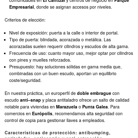
comunidades en
El Cantizal
y centros de negocio en
Parque
Empresarial
, donde se asignan accesos por niveles.
Criterios de elección:
Nivel de exposición: puerta a la calle o interior de portal.
Tipo de puerta: blindada, acorazada o metálica. Las
acorazadas suelen requerir cilindros y escudos de alta gama.
Frecuencia de uso: cuanto mayor uso, mejor optar por cilindros
con pines y muelles reforzados.
Presupuesto: hay soluciones sólidas en gama media que,
combinadas con un buen escudo, aportan un equilibrio
coste/seguridad.
En nuestra práctica, un europerfil de
doble embrague
con
escudo
anti–snap
y placa antitaladro ofrece un salto de calidad
notable para viviendas en
Marazuela
o
Punta Galea
. Para
comercios en
Európolis
, recomendamos alta seguridad con
control de copia para gestionar llaves a empleados.
Características de protección: antibumping,