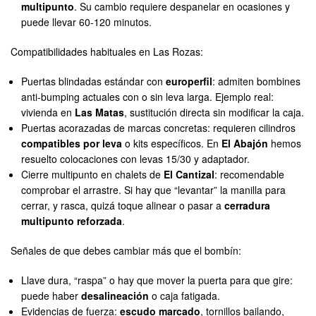
multipunto
. Su cambio requiere despanelar en ocasiones y
puede llevar 60-120 minutos.
Compatibilidades habituales en Las Rozas:
Puertas blindadas estándar con
europerfil
: admiten bombines
anti-bumping actuales con o sin leva larga. Ejemplo real:
vivienda en
Las Matas
, sustitución directa sin modificar la caja.
Puertas acorazadas de marcas concretas: requieren cilindros
compatibles por leva
o kits específicos. En
El Abajón
hemos
resuelto colocaciones con levas 15/30 y adaptador.
Cierre multipunto en chalets de
El Cantizal
: recomendable
comprobar el arrastre. Si hay que “levantar” la manilla para
cerrar, y rasca, quizá toque alinear o pasar a
cerradura
multipunto reforzada
.
Señales de que debes cambiar más que el bombín:
Llave dura, “raspa” o hay que mover la puerta para que gire:
puede haber
desalineación
o caja fatigada.
Evidencias de fuerza:
escudo marcado
, tornillos bailando,