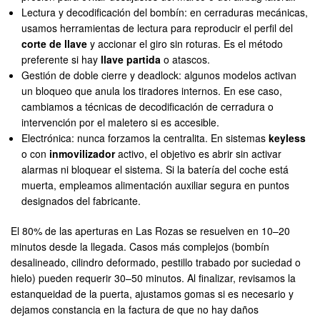
Lectura y decodificación del bombín: en cerraduras mecánicas,
usamos herramientas de lectura para reproducir el perfil del
corte de llave
y accionar el giro sin roturas. Es el método
preferente si hay
llave partida
o atascos.
Gestión de doble cierre y deadlock: algunos modelos activan
un bloqueo que anula los tiradores internos. En ese caso,
cambiamos a técnicas de decodificación de cerradura o
intervención por el maletero si es accesible.
Electrónica: nunca forzamos la centralita. En sistemas
keyless
o con
inmovilizador
activo, el objetivo es abrir sin activar
alarmas ni bloquear el sistema. Si la batería del coche está
muerta, empleamos alimentación auxiliar segura en puntos
designados del fabricante.
El 80% de las aperturas en Las Rozas se resuelven en 10–20
minutos desde la llegada. Casos más complejos (bombín
desalineado, cilindro deformado, pestillo trabado por suciedad o
hielo) pueden requerir 30–50 minutos. Al finalizar, revisamos la
estanqueidad de la puerta, ajustamos gomas si es necesario y
dejamos constancia en la factura de que no hay daños