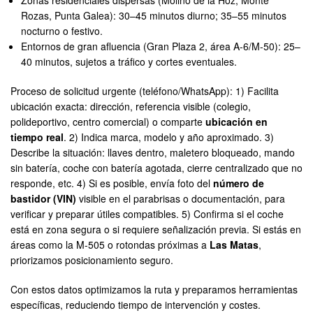
Zonas residenciales dispersas (Molino de la Hoz, Monte
Rozas, Punta Galea): 30–45 minutos diurno; 35–55 minutos
nocturno o festivo.
Entornos de gran afluencia (Gran Plaza 2, área A-6/M-50): 25–
40 minutos, sujetos a tráfico y cortes eventuales.
Proceso de solicitud urgente (teléfono/WhatsApp): 1) Facilita
ubicación exacta: dirección, referencia visible (colegio,
polideportivo, centro comercial) o comparte
ubicación en
tiempo real
. 2) Indica marca, modelo y año aproximado. 3)
Describe la situación: llaves dentro, maletero bloqueado, mando
sin batería, coche con batería agotada, cierre centralizado que no
responde, etc. 4) Si es posible, envía foto del
número de
bastidor (VIN)
visible en el parabrisas o documentación, para
verificar y preparar útiles compatibles. 5) Confirma si el coche
está en zona segura o si requiere señalización previa. Si estás en
áreas como la M-505 o rotondas próximas a
Las Matas
,
priorizamos posicionamiento seguro.
Con estos datos optimizamos la ruta y preparamos herramientas
específicas, reduciendo tiempo de intervención y costes.