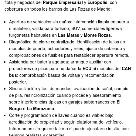
flota y negocios del
Parque Empresarial
y
Európolis
, con
cobertura en todos los barrios de Las Rozas de Madrid:
Apertura de vehículos sin daños: intervención limpia en puerta
o maletero, válida para turismo, SUV, comerciales ligeros y
furgonetas habituales en
Las Matas
y
Monte Rozas
.
Diagnóstico de cierre centralizado: identificación de fallos en
módulos de puerta, actuadores y relés; ajuste de cableado y
comprobaciones de fusibles para restablecer apertura remota.
Asistencia por batería agotada: arranque auxiliar con
protectores de picos para no dañar la
ECU
ni módulos del
CAN
bus
; comprobación básica de voltaje y recomendación
posterior.
Sincronización y test de mandos: evaluación de señal, cambio
de pila, resincronización cuando procede y asesoramiento
sobre interferencias típicas en garajes subterráneos en
El
Burgo
o
La Marazuela
.
Corte y programación de llaves cuando es viable: bajo
acreditación de propiedad y según plataforma del vehículo.
Informamos si requiere taller o si puede ejecutarse in situ, con
tiempos realistas y garantías.