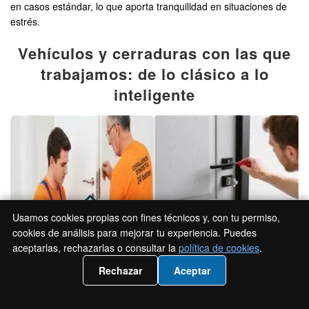
en casos estándar, lo que aporta tranquilidad en situaciones de
estrés.
Vehículos y cerraduras con las que
trabajamos: de lo clásico a lo
inteligente
Usamos cookies propias con fines técnicos y, con tu permiso,
cookies de análisis para mejorar tu experiencia. Puedes
aceptarlas, rechazarlas o consultar la
política de cookies
.
📲 Llámanos 919931095
Rechazar
Aceptar